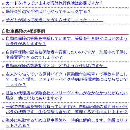
カードを持っていますが海外旅行保険は必要ですか？
保険会社の安全性はどうやってチェックする？
子どもが誤って友達にケガをさせてしまった・・・。
自動車保険の相談事例
自動車保険の等級を中断しています。等級を引き継ぐにはどのよう
な条件がありますか？
自動車保険の記名被保険者を変更したいのですが、別居中の子供に
名義変更できるのでしょうか？
自動車保険の等級制度とは、どのような仕組みですか。
友人から借りている原付バイク（原動機付自転車）で事故を起こし
てしまった場合、ファミリーバイク特約の補償対象にはならないで
しょうか？
担当の代理店や保険会社のフリーダイヤルがなかなかつながらない
場合、他に方法はありますか？
一家で自動車を複数台持っていますが、自動車保険の満期日がバラ
バラの状態です。生命保険も含めて、整理する方法はありますか？
海外に転勤するため自動車保険を一時的に解約します。等級はリセ
ットされる？