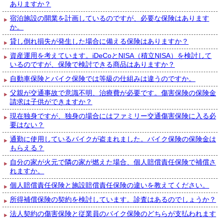
ありますか？
宿泊施設の開業を計画しているのですが、必要な保険はあります
か。
貸し倒れ損失が発生した場合に備える保険はありますか？
資産運用を考えています。iDeCoとNISA（積立NISA）を検討して
いるのですが、保険で検討できる商品はありますか？
自動車保険とバイク保険では等級の仕組みは違うのですか。
父親が交通事故で意識不明、治療費が必要です。傷害保険の保険金
請求は子供ができますか？
現在独身ですが、独身の場合にはファミリー交通傷害保険に入る必
要はない？
通勤に使用しているバイクが盗まれました。バイク保険の保険金は
もらえる？
自分の家が火元で隣の家が燃えた場合、個人賠償責任保険で補償さ
れますか。
個人賠償責任保険と施設賠償責任保険の違いを教えてください。
所得補償保険の契約を検討しています。診査はあるのでしょうか？
法人契約の傷害保険と従業員のバイク保険のどちらが支払われます