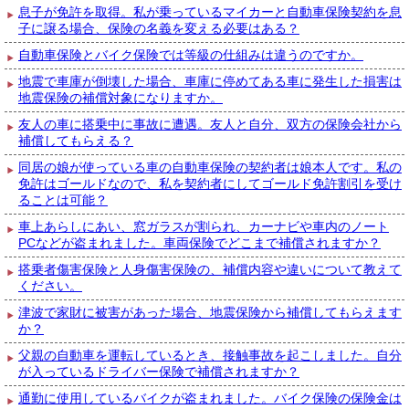
息子が免許を取得。私が乗っているマイカーと自動車保険契約を息
子に譲る場合、保険の名義を変える必要はある？
自動車保険とバイク保険では等級の仕組みは違うのですか。
地震で車庫が倒壊した場合、車庫に停めてある車に発生した損害は
地震保険の補償対象になりますか。
友人の車に搭乗中に事故に遭遇。友人と自分、双方の保険会社から
補償してもらえる？
同居の娘が使っている車の自動車保険の契約者は娘本人です。私の
免許はゴールドなので、私を契約者にしてゴールド免許割引を受け
ることは可能？
車上あらしにあい、窓ガラスが割られ、カーナビや車内のノート
PCなどが盗まれました。車両保険でどこまで補償されますか？
搭乗者傷害保険と人身傷害保険の、補償内容や違いについて教えて
ください。
津波で家財に被害があった場合、地震保険から補償してもらえます
か？
父親の自動車を運転しているとき、接触事故を起こしました。自分
が入っているドライバー保険で補償されますか？
通勤に使用しているバイクが盗まれました。バイク保険の保険金は