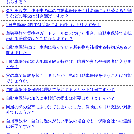
もらえる？
会社を設立。使用中の車の自動車保険を会社名義に切り替えると割
引などの等級は引き継げますか？
1日自動車保険では等級による割引はありますか？
単独事故で電柱やガードレールにぶつけた場合、自動車保険で支払
われる賠償先はどこになりますか？
自動車保険には、車内に積んでいる所有物を補償する特約があると
聞きました。
自動車保険の本人配偶者限定特約は、内縁の妻も被保険者に入りま
すか？
父の車で事故を起こしましたが、私の自動車保険を使うことは可能
でしょうか。
自動車保険を保険代理店で契約するメリットは何ですか？
自動車保険の加入に車検証の提出は必要はありませんか？
同居の弟の愛車にぶつけてしまいました。保険はやはり支払い対象
外でしょうか？
自損事故や、自分に過失がない事故の場合でも、保険会社への連絡
は必要ですか？