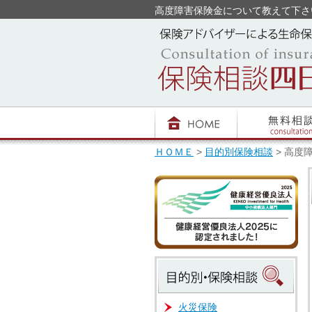
高度障害保険金について教えて下さい -
ＨＯＭＥ
>
目的別保険相談
> 高度
火災保険