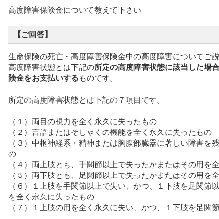
高度障害保険金について教えて下さい
【ご回答】
生命保険の死亡・高度障害保険金中の高度障害についてご
高度障害状態とは下記の
所定の高度障害状態に該当した場
険金をお支払いする
ものです。
所定の高度障害状態とは下記の７項目です。
（１）両目の視力を全く永久に失ったもの
（２）言語またはそしゃくの機能を全く永久に失ったもの
（３）中枢神経系・精神または胸腹部臓器に著しい障害を
の
（４）両上肢とも、手関節以上で失ったかまたはその用を
（５）両下肢とも、足関節以上で失ったかまたはその用を
（６）１上肢を手関節以上で失い、かつ、１下肢を足関節
を全く永久に失ったもの
（７）１上肢の用を全く永久に失い、かつ、１下肢を足関