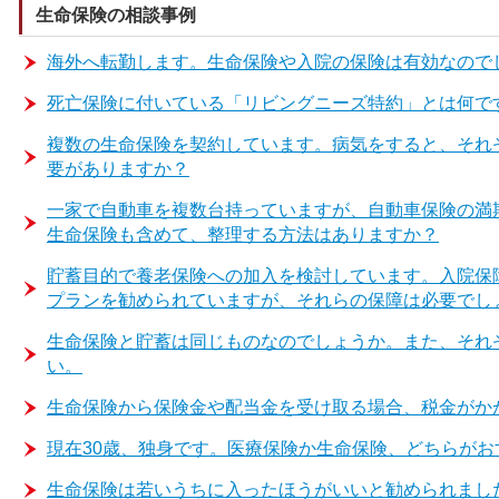
生命保険の相談事例
海外へ転勤します。生命保険や入院の保険は有効なので
死亡保険に付いている「リビングニーズ特約」とは何で
複数の生命保険を契約しています。病気をすると、それ
要がありますか？
一家で自動車を複数台持っていますが、自動車保険の満
生命保険も含めて、整理する方法はありますか？
貯蓄目的で養老保険への加入を検討しています。入院保
プランを勧められていますが、それらの保障は必要でし
生命保険と貯蓄は同じものなのでしょうか。また、それ
い。
生命保険から保険金や配当金を受け取る場合、税金がか
現在30歳、独身です。医療保険か生命保険、どちらがお
生命保険は若いうちに入ったほうがいいと勧められまし