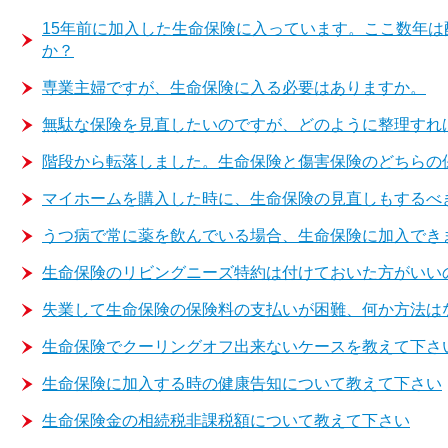
15年前に加入した生命保険に入っています。ここ数年
か？
専業主婦ですが、生命保険に入る必要はありますか。
無駄な保険を見直したいのですが、どのように整理すれ
階段から転落しました。生命保険と傷害保険のどちらの
マイホームを購入した時に、生命保険の見直しもするべ
うつ病で常に薬を飲んでいる場合、生命保険に加入でき
生命保険のリビングニーズ特約は付けておいた方がいい
失業して生命保険の保険料の支払いが困難、何か方法は
生命保険でクーリングオフ出来ないケースを教えて下さ
生命保険に加入する時の健康告知について教えて下さい
生命保険金の相続税非課税額について教えて下さい