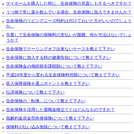
マイホームを購入した時に、生命保険の見直しもするべきですか？
うつ病で常に薬を飲んでいる場合、生命保険に加入できませんか？
生命保険のリビングニーズ特約は付けておいた方がいいのでしょう
か。
失業して生命保険の保険料の支払いが困難、何か方法はないでしょ
うか？
生命保険でクーリングオフ出来ないケースを教えて下さい
生命保険に加入する時の健康告知について教えて下さい
生命保険金の相続税非課税額について教えて下さい
平成24年度から変わる生命保険料控除について教えて下さい
収入保障保険を選ぶポイントを教えて下さい
払済保険について教えて下さい
生命保険の「転換」について教えて下さい
生命保険を活用した退職金積立てとはどんなものですか？
低解約返戻金型終身保険について教えて下さい
保険料の払い込み免除について教えて下さい