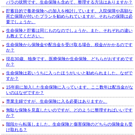
バラの状態です。生命保険も含めて、整理する方法はありますか？
貯蓄目的で養老保険への加入を検討しています。入院保障や高額な
死亡保障が付いたプランを勧められていますが、それらの保障は必
要でしょうか。
生命保険と貯蓄は同じものなのでしょうか。また、それぞれの違い
も教えてください。
生命保険から保険金や配当金を受け取る場合、税金がかかるのです
か？
現在30歳、独身です。医療保険か生命保険、どちらがおすすめです
か？
生命保険は若いうちに入ったほうがいいと勧められました。なぜで
すか？
15年前に加入した生命保険に入っています。ここ数年は配当金がな
いのはなぜですか？
専業主婦ですが、生命保険に入る必要はありますか。
無駄な保険を見直したいのですが、どのように整理すればいいです
か？
階段から転落しました。生命保険と傷害保険のどちらの保険金も受
け取れる？