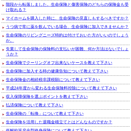
階段から転落しました。生命保険と傷害保険のどちらの保険金も受
け取れる？
マイホームを購入した時に、生命保険の見直しもするべきですか？
うつ病で常に薬を飲んでいる場合、生命保険に加入できませんか？
生命保険のリビングニーズ特約は付けておいた方がいいのでしょう
か。
失業して生命保険の保険料の支払いが困難、何か方法はないでしょ
うか？
生命保険でクーリングオフ出来ないケースを教えて下さい
生命保険に加入する時の健康告知について教えて下さい
生命保険金の相続税非課税額について教えて下さい
平成24年度から変わる生命保険料控除について教えて下さい
収入保障保険を選ぶポイントを教えて下さい
払済保険について教えて下さい
生命保険の「転換」について教えて下さい
生命保険を活用した退職金積立てとはどんなものですか？
低解約返戻金型終身保険について教えて下さい