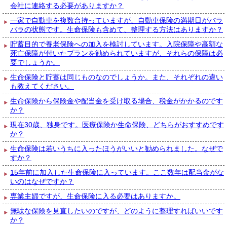
会社に連絡する必要がありますか？
一家で自動車を複数台持っていますが、自動車保険の満期日がバラ
バラの状態です。生命保険も含めて、整理する方法はありますか？
貯蓄目的で養老保険への加入を検討しています。入院保障や高額な
死亡保障が付いたプランを勧められていますが、それらの保障は必
要でしょうか。
生命保険と貯蓄は同じものなのでしょうか。また、それぞれの違い
も教えてください。
生命保険から保険金や配当金を受け取る場合、税金がかかるのです
か？
現在30歳、独身です。医療保険か生命保険、どちらがおすすめです
か？
生命保険は若いうちに入ったほうがいいと勧められました。なぜで
すか？
15年前に加入した生命保険に入っています。ここ数年は配当金がな
いのはなぜですか？
専業主婦ですが、生命保険に入る必要はありますか。
無駄な保険を見直したいのですが、どのように整理すればいいです
か？