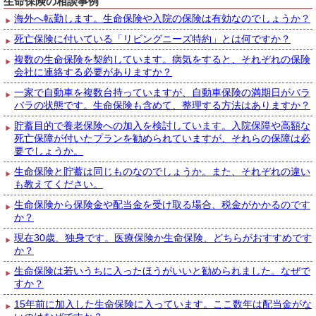
生命保険の相談事例
海外へ転勤します。生命保険や入院の保険は有効なのでしょうか？
死亡保険に付いている「リビングニーズ特約」とは何ですか？
複数の生命保険を契約しています。病気をすると、それぞれの保険
会社に連絡する必要がありますか？
一家で自動車を複数台持っていますが、自動車保険の満期日がバラ
バラの状態です。生命保険も含めて、整理する方法はありますか？
貯蓄目的で養老保険への加入を検討しています。入院保障や高額な
死亡保障が付いたプランを勧められていますが、それらの保障は必
要でしょうか。
生命保険と貯蓄は同じものなのでしょうか。また、それぞれの違い
も教えてください。
生命保険から保険金や配当金を受け取る場合、税金がかかるのです
か？
現在30歳、独身です。医療保険か生命保険、どちらがおすすめです
か？
生命保険は若いうちに入ったほうがいいと勧められました。なぜで
すか？
15年前に加入した生命保険に入っています。ここ数年は配当金がな