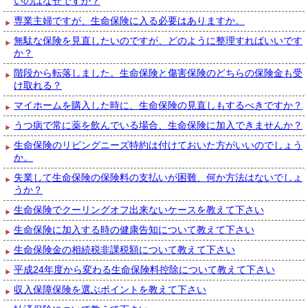
いのはなぜですか？
専業主婦ですが、生命保険に入る必要はありますか。
無駄な保険を見直したいのですが、どのように整理すればいいです
か？
階段から転落しました。生命保険と傷害保険のどちらの保険金も受
け取れる？
マイホームを購入した時に、生命保険の見直しもするべきですか？
うつ病で常に薬を飲んでいる場合、生命保険に加入できませんか？
生命保険のリビングニーズ特約は付けておいた方がいいのでしょう
か。
失業して生命保険の保険料の支払いが困難、何か方法はないでしょ
うか？
生命保険でクーリングオフ出来ないケースを教えて下さい
生命保険に加入する時の健康告知について教えて下さい
生命保険金の相続税非課税額について教えて下さい
平成24年度から変わる生命保険料控除について教えて下さい
収入保障保険を選ぶポイントを教えて下さい