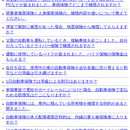
PCなどが盗まれました。車両保険でどこまで補償されますか？
搭乗者傷害保険と人身傷害保険の、補償内容や違いについて教えて
ください。
津波で家財に被害があった場合、地震保険から補償してもらえます
か？
父親の自動車を運転しているとき、接触事故を起こしました。自分
が入っているドライバー保険で補償されますか？
通勤に使用しているバイクが盗まれました。バイク保険の保険金は
もらえる？
会社を設立。使用中の車の自動車保険を会社名義に切り替えると割
引などの等級は引き継げますか？
1日自動車保険では等級による割引はありますか？
単独事故で電柱やガードレールにぶつけた場合、自動車保険で支払
われる賠償先はどこになりますか？
自動車保険には、車内に積んでいる所有物を補償する特約があると
聞きました。
自動車保険の本人配偶者限定特約は、内縁の妻も被保険者に入りま
すか？