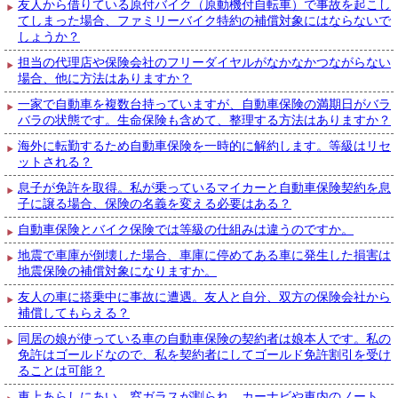
友人から借りている原付バイク（原動機付自転車）で事故を起こし
てしまった場合、ファミリーバイク特約の補償対象にはならないで
しょうか？
担当の代理店や保険会社のフリーダイヤルがなかなかつながらない
場合、他に方法はありますか？
一家で自動車を複数台持っていますが、自動車保険の満期日がバラ
バラの状態です。生命保険も含めて、整理する方法はありますか？
海外に転勤するため自動車保険を一時的に解約します。等級はリセ
ットされる？
息子が免許を取得。私が乗っているマイカーと自動車保険契約を息
子に譲る場合、保険の名義を変える必要はある？
自動車保険とバイク保険では等級の仕組みは違うのですか。
地震で車庫が倒壊した場合、車庫に停めてある車に発生した損害は
地震保険の補償対象になりますか。
友人の車に搭乗中に事故に遭遇。友人と自分、双方の保険会社から
補償してもらえる？
同居の娘が使っている車の自動車保険の契約者は娘本人です。私の
免許はゴールドなので、私を契約者にしてゴールド免許割引を受け
ることは可能？
車上あらしにあい、窓ガラスが割られ、カーナビや車内のノート