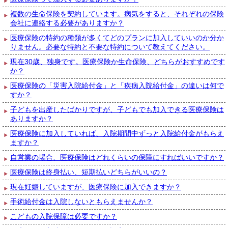
複数の生命保険を契約しています。病気をすると、それぞれの保険
会社に連絡する必要がありますか？
医療保険の特約の種類が多くてどのプランに加入していいのか分か
りません。必要な特約と不要な特約について教えてください。
現在30歳、独身です。医療保険か生命保険、どちらがおすすめです
か？
医療保険の「災害入院給付金」と「疾病入院給付金」の違いは何で
すか？
子どもを出産したばかりですが、子どもでも加入できる医療保険は
ありますか？
医療保険に加入していれば、入院期間中ずっと入院給付金がもらえ
ますか？
自営業の場合、医療保険はどれくらいの保障にすればいいですか？
医療保険は終身払い、短期払いどちらがいいの？
現在妊娠していますが、医療保険に加入できますか？
手術給付金は入院しないともらえませんか？
こどもの入院保障は必要ですか？