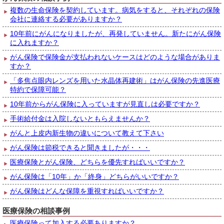
複数の生命保険を契約しています。病気をすると、それぞれの保険
会社に連絡する必要がありますか？
10年前にがんになりましたが、再発していません。新たにがん保険
に入れますか？
がん保険で保険金が支払われないケースはどのような場合がありま
すか？
「多焦点眼内レンズを用いた水晶体再建術」はがん保険の先進医療
特約で保障可能？
10年前からがん保険に入っていますが見直しは必要ですか？
手術給付金は入院しないともらえませんか？
がんと上皮内新生物の違いについて教えて下さい
がん保険は節税できると聞きましたが・・・
医療保険とがん保険、どちらを優先すればいいですか？
がん保険は「10年」か「終身」どちらがいいですか？
がん保険はどんな保障を重視すればいいですか？
医療保険の相談事例
医療保険って加入する必要ありますか？