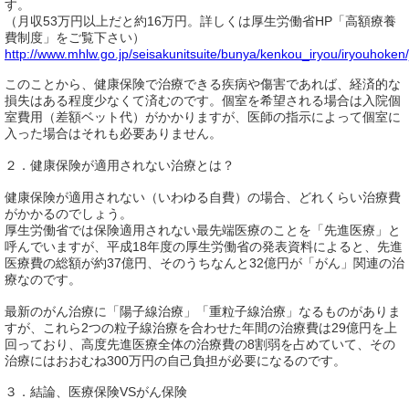
す。
（月収53万円以上だと約16万円。詳しくは厚生労働省HP「高額療養
費制度」をご覧下さい）
http://www.mhlw.go.jp/seisakunitsuite/bunya/kenkou_iryou/iryouhoken
このことから、健康保険で治療できる疾病や傷害であれば、経済的な
損失はある程度少なくて済むのです。個室を希望される場合は入院個
室費用（差額ベット代）がかかりますが、医師の指示によって個室に
入った場合はそれも必要ありません。
２．健康保険が適用されない治療とは？
健康保険が適用されない（いわゆる自費）の場合、どれくらい治療費
がかかるのでしょう。
厚生労働省では保険適用されない最先端医療のことを「先進医療」と
呼んでいますが、平成18年度の厚生労働省の発表資料によると、先進
医療費の総額が約37億円、そのうちなんと32億円が「がん」関連の治
療なのです。
最新のがん治療に「陽子線治療」「重粒子線治療」なるものがありま
すが、これら2つの粒子線治療を合わせた年間の治療費は29億円を上
回っており、高度先進医療全体の治療費の8割弱を占めていて、その
治療にはおおむね300万円の自己負担が必要になるのです。
３．結論、医療保険VSがん保険