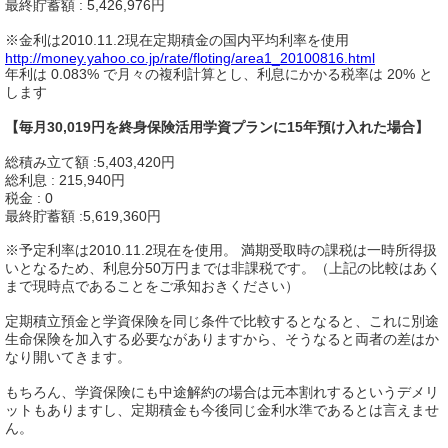
最終貯蓄額 : 5,426,976円
※金利は2010.11.2現在定期積金の国内平均利率を使用
http://money.yahoo.co.jp/rate/floting/area1_20100816.html
年利は 0.083% で月々の複利計算とし、利息にかかる税率は 20% と
します
【毎月30,019円を終身保険活用学資プランに15年預け入れた場合】
総積み立て額 :5,403,420円
総利息 : 215,940円
税金 : 0
最終貯蓄額 :5,619,360円
※予定利率は2010.11.2現在を使用。 満期受取時の課税は一時所得扱
いとなるため、利息分50万円までは非課税です。（上記の比較はあく
まで現時点であることをご承知おきください）
定期積立預金と学資保険を同じ条件で比較するとなると、これに別途
生命保険を加入する必要ながありますから、そうなると両者の差はか
なり開いてきます。
もちろん、学資保険にも中途解約の場合は元本割れするというデメリ
ットもありますし、定期積金も今後同じ金利水準であるとは言えませ
ん。