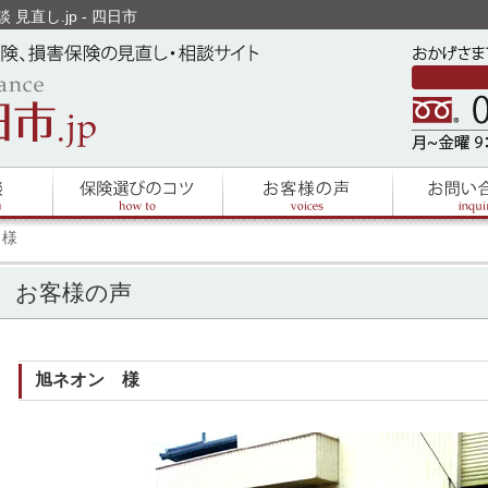
 見直し.jp - 四日市
 様
お客様の声
旭ネオン 様