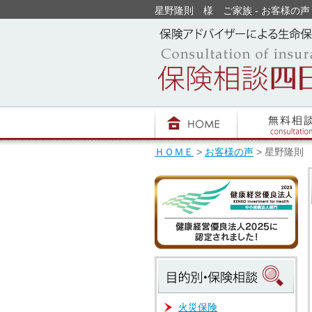
星野隆則 様 ご家族 - お客様の声 - 
ＨＯＭＥ
>
お客様の声
> 星野隆則
火災保険