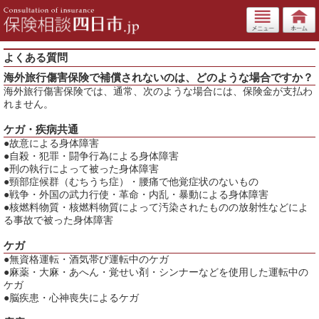
よくある質問
海外旅行傷害保険で補償されないのは、どのような場合ですか？
海外旅行傷害保険では、通常、次のような場合には、保険金が支払わ
れません。
ケガ・疾病共通
●故意による身体障害
●自殺・犯罪・闘争行為による身体障害
●刑の執行によって被った身体障害
●頸部症候群（むちうち症）・腰痛で他覚症状のないもの
●戦争・外国の武力行使・革命・内乱・暴動による身体障害
●核燃料物質・核燃料物質によって汚染されたものの放射性などによ
る事故で被った身体障害
ケガ
●無資格運転・酒気帯び運転中のケガ
●麻薬・大麻・あへん・覚せい剤・シンナーなどを使用した運転中の
ケガ
●脳疾患・心神喪失によるケガ