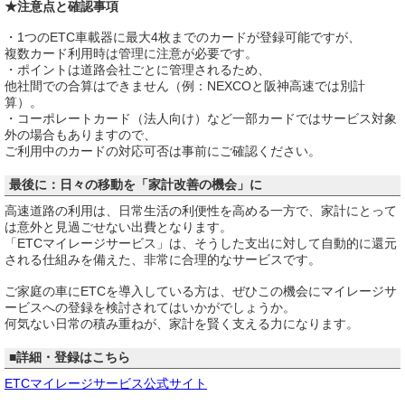
★注意点と確認事項
・1つのETC車載器に最大4枚までのカードが登録可能ですが、
複数カード利用時は管理に注意が必要です。
・ポイントは道路会社ごとに管理されるため、
他社間での合算はできません（例：NEXCOと阪神高速では別計
算）。
・コーポレートカード（法人向け）など一部カードではサービス対象
外の場合もありますので、
ご利用中のカードの対応可否は事前にご確認ください。
最後に：日々の移動を「家計改善の機会」に
高速道路の利用は、日常生活の利便性を高める一方で、家計にとって
は意外と見過ごせない出費となります。
「ETCマイレージサービス」は、そうした支出に対して自動的に還元
される仕組みを備えた、非常に合理的なサービスです。
ご家庭の車にETCを導入している方は、ぜひこの機会にマイレージサ
ービスへの登録を検討されてはいかがでしょうか。
何気ない日常の積み重ねが、家計を賢く支える力になります。
■詳細・登録はこちら
ETCマイレージサービス公式サイト