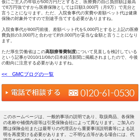
仮にご主人の年収が500万円だとすると、医療費の自己負担額は最高
で8万円強ですから医療保険としては日額3,000円（月9万）で充分と
言うことになります。ただ、入院食事代の実費や差額ベット代は健康
保険の対象外ですので別途手当てする必要がありますね。
入院食事代が800円前後、差額ベット代を5,000円とすると上記の医療
費負担の3,000円と合わせて約9,000円が妥当な金額と言うことになり
ます。
ただ厚生労働省はこの
高額療養費制度
について見直しを検討している
という記事が2010/11/08の日本経済新聞に掲載されましたので、今後
の動向に注意する必要がありますね。
<< GMCブログの一覧
このホームページは、一般的事項の説明であり、取扱商品、各保険
の名称や補償内容等は引受保険会社によって異なります。ご加入の
際は保険会社または最寄りの代理店から重要事項説明書等による説
明を再度受ける必要があります。ご不明な点等がある場合には、代