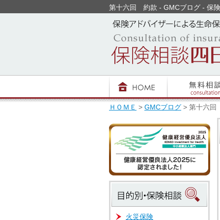
第十六回 約款 - GMCブログ - 保険
ＨＯＭＥ
>
GMCブログ
> 第十六回
火災保険