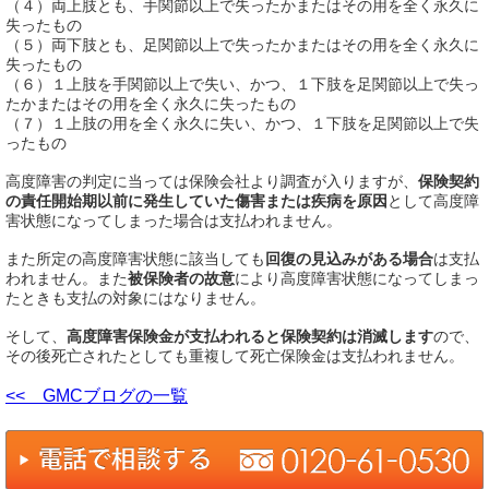
（４）両上肢とも、手関節以上で失ったかまたはその用を全く永久に
失ったもの
（５）両下肢とも、足関節以上で失ったかまたはその用を全く永久に
失ったもの
（６）１上肢を手関節以上で失い、かつ、１下肢を足関節以上で失っ
たかまたはその用を全く永久に失ったもの
（７）１上肢の用を全く永久に失い、かつ、１下肢を足関節以上で失
ったもの
高度障害の判定に当っては保険会社より調査が入りますが、
保険契約
の責任開始期以前に発生していた傷害または疾病を原因
として高度障
害状態になってしまった場合は支払われません。
また所定の高度障害状態に該当しても
回復の見込みがある場合
は支払
われません。また
被保険者の故意
により高度障害状態になってしまっ
たときも支払の対象にはなりません。
そして、
高度障害保険金が支払われると保険契約は消滅します
ので、
その後死亡されたとしても重複して死亡保険金は支払われません。
<< GMCブログの一覧